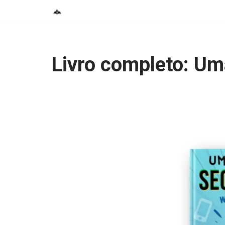
Pular
para
o
Livro completo: Um
conteúdo